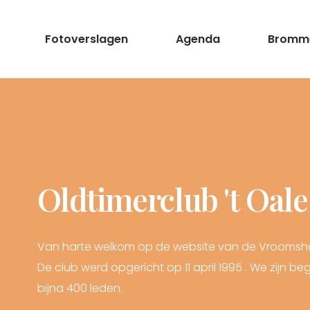
Fotoverslagen
Agenda
Bromme
Oldtimerclub 't Oal
Van harte welkom op de website van de Vroomshoo
De club werd opgericht op 11 april 1995 . We zijn 
bijna 400 leden.