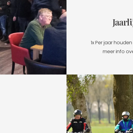
Jaarl
1x Per jaar houde
meer info ove