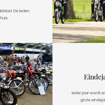
lubblad. De leden
huis.
Eindej
Ieder jaar wordt e
grote eindej