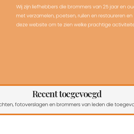
Wij zijn liefhebbers die brommers van 25 jaar en ou
met verzamelen, poetsen, ruilen en restaureren en e
deze website om te zien welke prachtige activiteit
Recent toegevoegd
erichten, fotoverslagen en brommers van leden die toegev