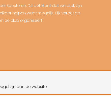
der koesteren. Dit betekent dat we druk zijn
lkaar helpen waar mogelijk. Kijk verder op
en de club organiseert!
oegd zijn aan de website.